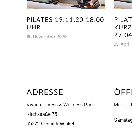
PILATES 19.11.20 18:00
PILA
UHR
KUR
27.0
19. November 2020
27. April
ADRESSE
ÖFF
Vivana Fitness & Wellness Park
Mo – Fr 
Kirchstraße 75
Samstag
65375 Oestrich-Winkel