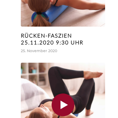
Startseite
Fitness
Wellness
RÜCKEN-FASZIEN
Fitness
25.11.2020 9:30 UHR
Abnehmen
Team
Sauna
25. November 2020
Schmerzfrei Werden
Kosmetik
Shop
Mehr Muskeln
Massage
Preise
Fitnesskurse
Relax Lounge
Kontakt
Powerplate
Lichttherapie