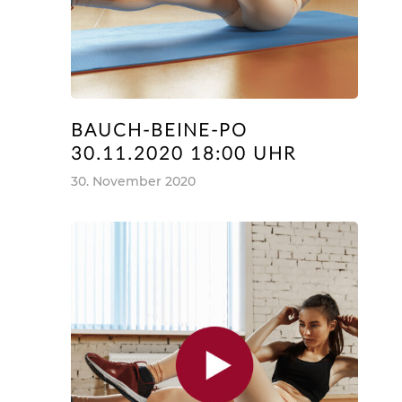
Startseite
Fitness
BAUCH-BEINE-PO
Wellness
Fitness
30.11.2020 18:00 UHR
30. November 2020
Abnehmen
Team
Sauna
Schmerzfrei Werden
Kosmetik
Shop
Mehr Muskeln
Massage
Preise
Fitnesskurse
Relax Lounge
Kontakt
Powerplate
Lichttherapie